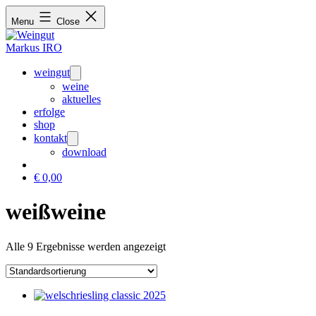
Menu
Close
weingut
Open
menu
weine
aktuelles
erfolge
shop
kontakt
Open
menu
download
€
0,00
weißweine
Alle 9 Ergebnisse werden angezeigt