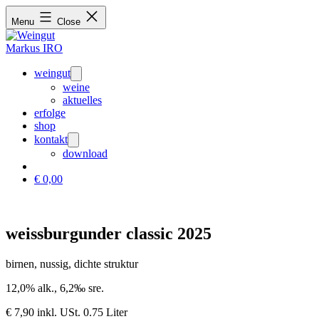
Menu
Close
weingut
Open
menu
weine
aktuelles
erfolge
shop
kontakt
Open
menu
download
€
0,00
weissburgunder classic 2025
birnen, nussig, dichte struktur
12,0% alk., 6,2‰ sre.
€
7,90
inkl. USt.
0.75 Liter